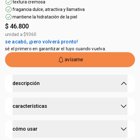
textura cremosa
fragancia dulce, atractiva y llamativa
mantiene la hidratación de la piel
$ 46.800
unidad a $9360
se acabó, ¡pero volverá pronto!
sé el primero en garantizar el tuyo cuando vuelva.
avísame
descripción
perfuma y limpia manteniendo la hidratación natural de
características
la piel.
•
fórmula con una cuidadosa combinación de ingredientes
de origen natural, que mantiene la
hidratación de tu piel
probado dermatológicamente
•
piel hidratada, perfumada y protegida
cómo usar
•
activo hidratante para una
limpieza profunda sin
cruelty free