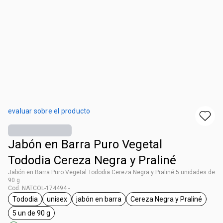
evaluar sobre el producto
Jabón en Barra Puro Vegetal
Tododia Cereza Negra y Praliné
Jabón en Barra Puro Vegetal Tododia Cereza Negra y Praliné 5 unidades de
90 g
Cod. NATCOL-174494 -
Tododia
unisex
jabón en barra
Cereza Negra y Praliné
general.tag Tododia
general.tag unisex
general.tag jabón en barra
general.tag Cerez
5 un de 90 g
general.tag 5 un de 90 g