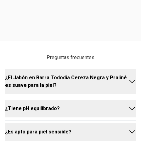
Preguntas frecuentes
¿El Jabón en Barra Tododia Cereza Negra y Praliné
es suave para la piel?
¿Tiene pH equilibrado?
Sí, es suave para la piel. Su fórmula con ingredientes
de origen natural ayuda a limpiar sin resecar,
manteniendo la piel cuidada y con una sensación
¿Es apto para piel sensible?
agradable después del uso.
Sí, cuenta con pH equilibrado, lo que ayuda a