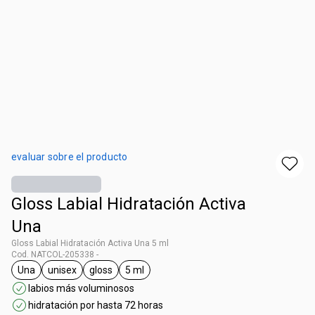
evaluar sobre el producto
Gloss Labial Hidratación Activa
Una
Gloss Labial Hidratación Activa Una 5 ml
Cod. NATCOL-205338 -
Una
unisex
gloss
5 ml
general.tag Una
general.tag unisex
general.tag gloss
general.tag 5 ml
labios más voluminosos
hidratación por hasta 72 horas