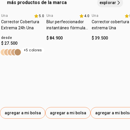
aplica
el gloss encima para un acabado impecable.
más productos de la marca
explorar
Una
Una
Una
5.0
4.0
lanzamiento
4u al 40%
4u al 40%
Corrector Cobertura
Blur perfeccionador
Corrector cobertura
Extrema 24h Una
instantáneo fórmula
extrema Una
gel Una
desde
$ 84.900
$ 39.500
$ 27.500
+5 colores
agregar a mi bolsa
agregar a mi bolsa
agregar a mi bols