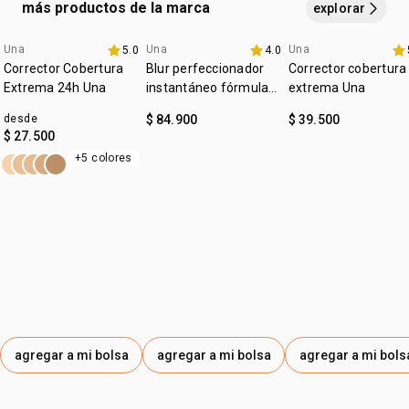
aplica
el gloss encima para un acabado impecable.
más productos de la marca
explorar
Una
Una
Una
5.0
4.0
lanzamiento
4u al 40%
4u al 40%
Corrector Cobertura
Blur perfeccionador
Corrector cobertura
Extrema 24h Una
instantáneo fórmula
extrema Una
gel Una
desde
$ 84.900
$ 39.500
$ 27.500
+5 colores
agregar a mi bolsa
agregar a mi bolsa
agregar a mi bols