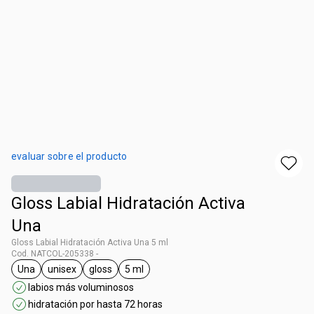
evaluar sobre el producto
Gloss Labial Hidratación Activa
Una
Gloss Labial Hidratación Activa Una 5 ml
Cod. NATCOL-205338 -
Una
unisex
gloss
5 ml
general.tag Una
general.tag unisex
general.tag gloss
general.tag 5 ml
labios más voluminosos
hidratación por hasta 72 horas