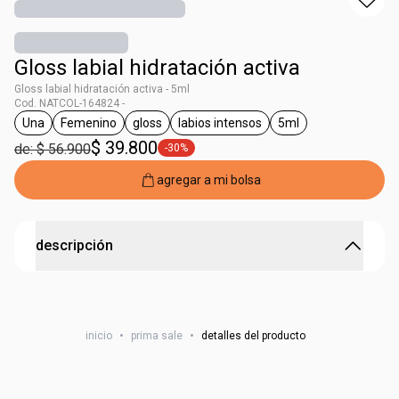
Gloss labial hidratación activa
Gloss labial hidratación activa - 5ml
Cod. NATCOL-164824 -
Una
Femenino
gloss
labios intensos
5ml
general.tag Una
general.tag Femenino
general.tag gloss
general.tag labios intensos
general.tag 5ml
$ 39.800
de: $ 56.900
-30%
general.tag -30%
agregar a mi bolsa
descripción
UNA GLOSS LABIAL VOL IMED INCOLOR 5ML
inicio
•
prima sale
•
detalles del producto