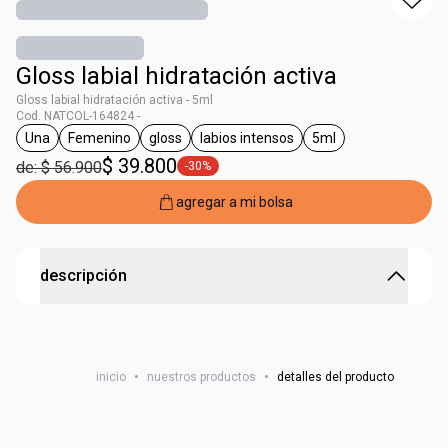
Gloss labial hidratación activa
Gloss labial hidratación activa - 5ml
Cod. NATCOL-164824 -
Una
Femenino
gloss
labios intensos
5ml
general.tag Una
general.tag Femenino
general.tag gloss
general.tag labios intensos
general.tag 5ml
$ 39.800
de: $ 56.900
-30%
general.tag -30%
agregar a mi bolsa
descripción
UNA GLOSS LABIAL VOL IMED INCOLOR 5ML
inicio
•
nuestros productos
•
detalles del producto