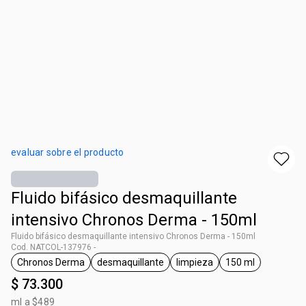
evaluar sobre el producto
Fluido bifásico desmaquillante
intensivo Chronos Derma - 150ml
Fluido bifásico desmaquillante intensivo Chronos Derma - 150ml
Cod. NATCOL-137976 -
Chronos Derma
desmaquillante
limpieza
150 ml
general.tag Chronos Derma
general.tag desmaquillante
general.tag limpieza
general.tag 15
$ 73.300
ml a $489