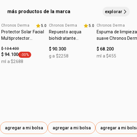
SODIUMGLUCONATE, POTASSIUM SORBATE,
• zona de aplicación: rostro y cuello
vegano
CITRONELLOL, BISABOLOL, GERANIOL, TOCOPHEROL,
más productos de la marca
explorar
:
ocasión
limpieza
DECYL GLUCOSIDE.
:
tipo de piel
todo tipo de piel
Chronos Derma
Chronos Derma
Chronos Derma
5.0
5.0
Protector Solar Facial
Repuesto acqua
Espuma de limpieza
Multiprotector
biohidratante
suave Chronos Der
Aclarador FPS 50+
renovador Chronos
$ 134.400
$ 90.300
$ 68.200
Derma
$ 94.100
-30%
g a $2258
ml a $455
general.tag -30%
ml a $2688
agregar a mi bolsa
agregar a mi bolsa
agregar a mi bols