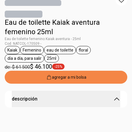
Eau de toilette Kaiak aventura
femenino 25ml
Eau de toilette femenino Kaiak aventura - 25ml
Cod. NATCOL-170509 -
Kaiak
Femenino
eau de toilette
floral
general.tag Kaiak
general.tag Femenino
general.tag eau de toilette
general.tag floral
día a día, para salir
25ml
general.tag día a día, para salir
general.tag 25ml
$ 46.100
de: $ 61.500
-25%
general.tag -25%
agregar a mi bolsa
descripción
KAIAK AVENT FEM EDT 25ML LTM