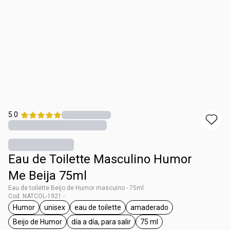
5.0
Eau de Toilette Masculino Humor
Me Beija 75ml
Eau de toilette Beijo de Humor mascuino - 75ml
Cod. NATCOL-1921 -
Humor
unisex
eau de toilette
amaderado
general.tag Humor
general.tag unisex
general.tag eau de toilette
general.tag amaderado
Beijo de Humor
día a día, para salir
75 ml
general.tag Beijo de Humor
general.tag día a día, para salir
general.tag 75 ml