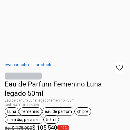
evaluar sobre el producto
Eau de Parfum Femenino Luna
legado 50ml
Eau de parfum Luna legado femenino - 50ml
Cod. NATCOL-116328 -
Luna
femenino
eau de parfum
chipre
general.tag Luna
general.tag femenino
general.tag eau de parfum
general.tag chipre
día a día, para salir
50 ml
general.tag día a día, para salir
general.tag 50 ml
$ 105.540
de: $ 175.900
-40%
general.tag -40%