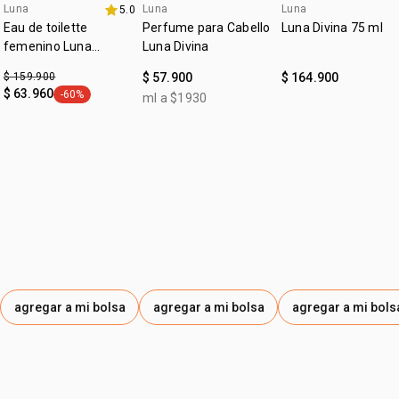
Luna
Luna
Luna
5.0
exclusivo online
4u al 40%
Eau de toilette
Perfume para Cabello
Luna Divina 75 ml
femenino Luna
Luna Divina
Liberdade
$ 159.900
$ 57.900
$ 164.900
$ 63.960
-60%
ml a $1930
general.tag -60%
agregar a mi bolsa
agregar a mi bolsa
agregar a mi bols