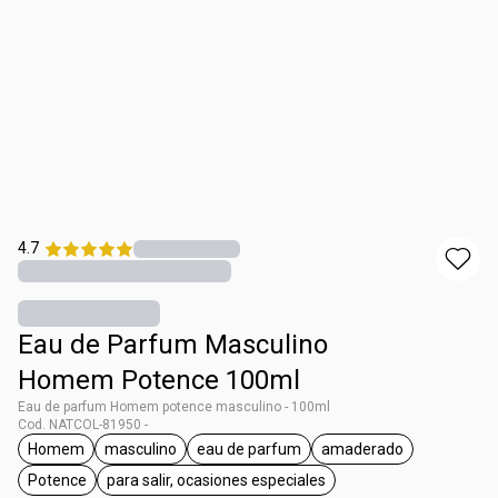
4.7
Eau de Parfum Masculino
Homem Potence 100ml
Eau de parfum Homem potence masculino - 100ml
Cod. NATCOL-81950 -
Homem
masculino
eau de parfum
amaderado
general.tag Homem
general.tag masculino
general.tag eau de parfum
general.tag amade
Potence
para salir, ocasiones especiales
general.tag Potence
general.tag para salir, ocasiones especia