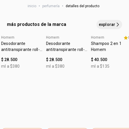
si deseas aprovechar todo el potencial de esta fragancia,
inicio
•
perfumería
•
detalles del producto
aplícala en zonas como las muñecas, el cuello y detrás de
las orejas.
más productos de la marca
explorar
Homem
Homem
Homem
4u al 40%
4u al 40%
Desodorante
Desodorante
Shampoo 2 en 1
antitranspirante roll-
antitranspirante roll-
Homem
on Homem clásico
on Homem sin
$ 28.500
$ 28.500
$ 40.500
perfume
ml a $380
ml a $380
ml a $135