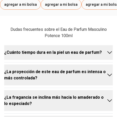
agregar a mi bolsa
agregar a mi bolsa
agregar a mi bols
Dudas frecuentes sobre el Eau de Parfum Masculino
Potence 100ml
¿Cuánto tiempo dura en la piel un eau de parfum?
¿La proyección de este eau de parfum es intensa o
Un eau de parfum suele durar hasta 10 horas en la
más controlada?
piel, debido a su alta concentración de aceites
esenciales entre 15-20%. Esto garantiza que su
presencia sea sentida a lo largo del día o de la
¿La fragancia se inclina más hacia lo amaderado o
noche.
El sofisticado perfume masculino Potence tiene una
lo especiado?
proyección intensa y envolvente, con un toque
atrevido y picante. Ofrece una estela elegante y