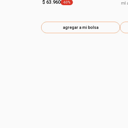
$ 63.960
-60%
ml 
general.tag -60%
agregar a mi bolsa