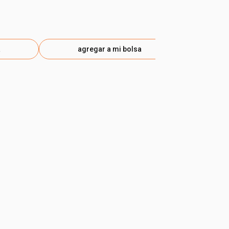
a
agregar a mi bolsa
ag