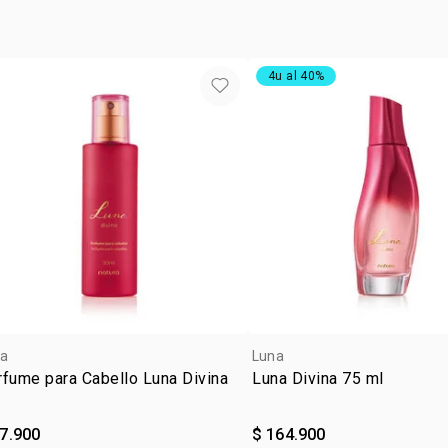
vegan
ocasió
4u al 40%
subfam
a
Luna
fume para Cabello Luna Divina
Luna Divina 75 ml
57.900
$ 164.900