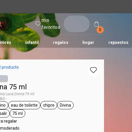
mis
entrar
favoritos
0
mbres
infantil
regalos
hogar
repuestos
tododia
una
humor
l producto
ina 75 ml
ia Luna Divina 75 ml
60 -
ino
eau de toilette
chipre
Divina
 Luna
eneral.tag femenino
general.tag eau de toilette
general.tag chipre
general.tag Divina
salir
75 ml
l.tag día a día, para salir
general.tag 75 ml
ra regalar
al moderado