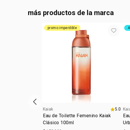
más productos de la marca
promo imperdible
4
ítem anterior
Kaiak
5.0
Kai
Eau de Toilette Femenino Kaiak
Eau
Clásico 100ml
Ur