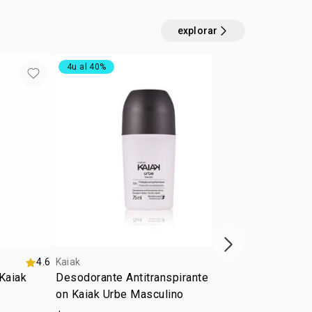
explorar
4u al 40%
exclusivo on
próximo item
4.6
Kaiak
Kaiak
Kaiak
Desodorante Antitranspirante Roll-
Eau de toile
on Kaiak Urbe Masculino
femenino 2