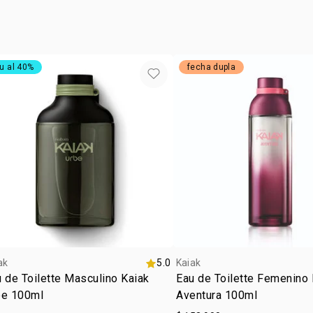
u al 40%
fecha dupla
ak
5.0
Kaiak
 de Toilette Masculino Kaiak
Eau de Toilette Femenino 
be 100ml
Aventura 100ml