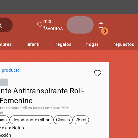
mis
entrar
favoritos
0
mbres
infantil
regalos
hogar
repuestos
tododia
una
humor
l producto
te Antitranspirante Roll-
 Femenino
ranspirante Roll-on Kaiak Femenino 75 ml
91 -
ino
desodorante roll-on
Clásico
75 ml
 Kaiak
eneral.tag femenino
general.tag desodorante roll-on
general.tag Clásico
general.tag 75 ml
 éxito Natura
ección