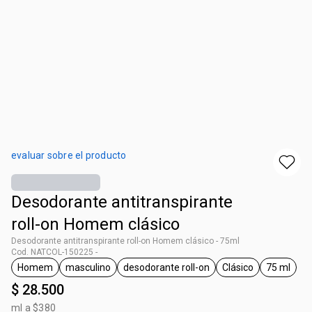
evaluar sobre el producto
Desodorante antitranspirante
roll-on Homem clásico
Desodorante antitranspirante roll-on Homem clásico - 75ml
Cod. NATCOL-150225 -
Homem
masculino
desodorante roll-on
Clásico
75 ml
general.tag Homem
general.tag masculino
general.tag desodorante roll-on
general.tag Clási
general
$ 28.500
ml a $380