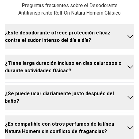
Preguntas frecuentes sobre el Desodorante
Antitranspirante Roll-On Natura Homem Clásico
¿Este desodorante ofrece protección eficaz
contra el sudor intenso del día a día?
¿Tiene larga duración incluso en días calurosos o
Sí. El desodorante Homem Natura Clásico cuenta
durante actividades físicas?
con tecnología dermotech, desarrollada para la piel
masculina, que combina protección antitranspirante,
hidratación y potenciación de la fragancia. Todo para
¿Se puede usar diariamente justo después del
que cuide su piel sin comprometer su comodidad.
Sí. El desodorante Homem Natura clásico fue
baño?
desarrollado para mantener la frescura y la
protección por horas, incluso en condiciones de
mayor calor o actividad.
¿Es compatible con otros perfumes de la línea
Sí. Su fórmula suave es adecuada para el uso diario
Natura Homem sin conflicto de fragancias?
y se puede aplicar justo después del baño,