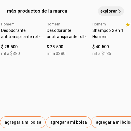
ISOPROPYL MYRISTATE, TREHALOSE, TRIETHYL
CITRATE, CAPRYLYL GLYCOL, HYDROXYACETOPHENONE,
más productos de la marca
explorar
DISODIUM EDTA, TOCOPHERYL ACETATE, BENZYL
SALICYLATE, CITRONELLOL, GERANIOL, COUMARIN,
Homem
Homem
Homem
4u al 40%
4u al 40%
ALPHA-ISOMETHYL IONONE, LINALOOL, LIMONENE.
Desodorante
Desodorante
Shampoo 2 en 1
antitranspirante roll-
antitranspirante roll-
Homem
on Homem clásico
on Homem sin
$ 28.500
$ 28.500
$ 40.500
perfume
ml a $380
ml a $380
ml a $135
agregar a mi bolsa
agregar a mi bolsa
agregar a mi bols