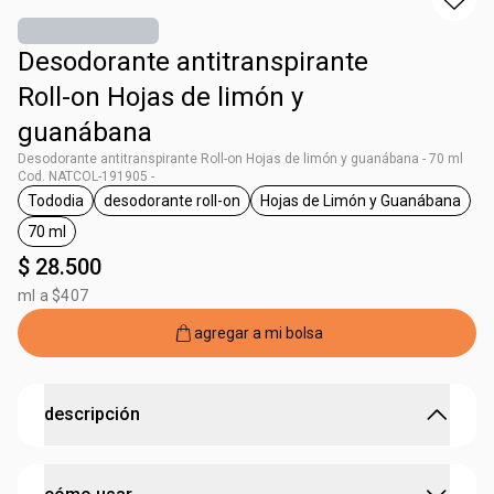
Desodorante antitranspirante
Roll-on Hojas de limón y
guanábana
Desodorante antitranspirante Roll-on Hojas de limón y guanábana - 70 ml
Cod. NATCOL-191905 -
Tododia
desodorante roll-on
Hojas de Limón y Guanábana
general.tag Tododia
general.tag desodorante roll-on
general.tag Hojas 
70 ml
general.tag 70 ml
$ 28.500
ml a $407
agregar a mi bolsa
descripción
Fragancia tropical y vibrante que combina notas