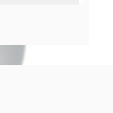
rfumado que combina fragancia dulce y
 frutal con protección eficaz contra el sudor.
ante antitranspirante roll-on ofrece protección
tra el sudor y el mal olor, con un aroma suave y
 avellana y casis. Su fórmula no irrita la piel y
sensación de frescura durante todo el día.
ntitranspirante eficaz y prolongada.
y suave, ideal para uso diario.
alergénica y sin alcohol.
rción.
:
 piel limpia y seca en axilas. Uso diario
o.