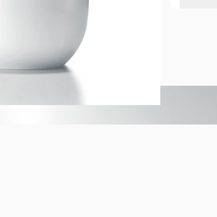
Roll‑on pe
ligeramente
Este desodor
duradera con
envolvente de
mantiene la 
Beneficios:
Protección a
Aroma dulce 
Fórmula hipo
Rápida abso
Modo de uso
Aplicar sobre
recomendad