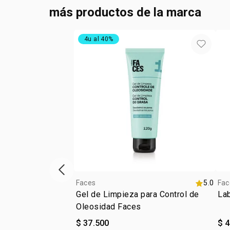
más productos de la marca
4u al 40%
ítem anterior
Faces
5.0
Fac
Gel de Limpieza para Control de
Lab
Oleosidad Faces
$ 37.500
$ 