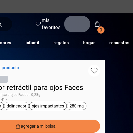
mis
entrar
favoritos
0
mbres
infantil
regalos
hogar
repuestos
tododia
una
humor
l producto
r retráctil para ojos Faces
il para ojos Faces - 0,28g
41 -
x
delineador
ojos impactantes
280 mg
 Faces
neral.tag unisex
general.tag delineador
general.tag ojos impactantes
general.tag 280 mg
agregar a mi bolsa