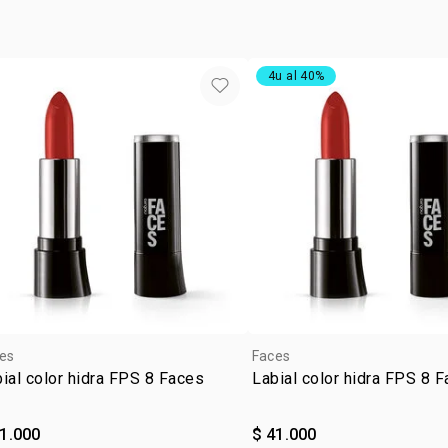
BIS-DIGLIC
STEARYL DI
ALCOHOLS/ 
4u al 40%
SESQUIOLEAT
CETYL PEG/
POLIETILEN
DIMETICON
TOCOFERILA
CONTER/ PU
PRETO, CI 7
77007/ COR
VERMELHO 1
42090/ AZU
AMARELO.
es
Faces
ial color hidra FPS 8 Faces
Labial color hidra FPS 8 
41.000
$ 41.000