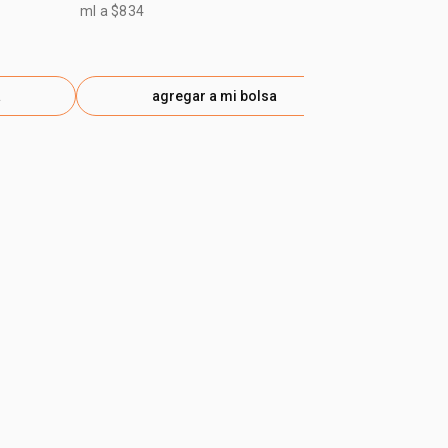
ml a $834
a
agregar a mi bolsa
ag