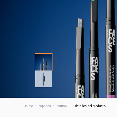
inicio
•
cupones
•
carrito20
•
detalles del producto