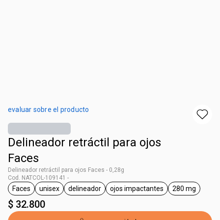
evaluar sobre el producto
Delineador retráctil para ojos
Faces
Delineador retráctil para ojos Faces - 0,28g
Cod. NATCOL-109141 -
Faces
unisex
delineador
ojos impactantes
280 mg
general.tag Faces
general.tag unisex
general.tag delineador
general.tag ojos impactant
general.ta
$ 32.800