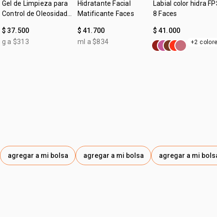
Gel de Limpieza para
Hidratante Facial
Labial color hidra F
Control de Oleosidad
Matificante Faces
8 Faces
Faces
$ 37.500
$ 41.700
$ 41.000
g a $313
ml a $834
+2 color
agregar a mi bolsa
agregar a mi bolsa
agregar a mi bols