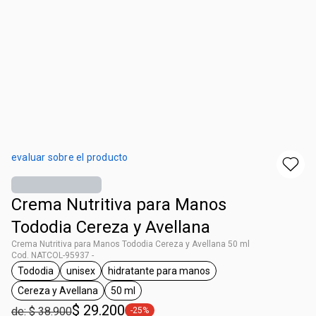
evaluar sobre el producto
Crema Nutritiva para Manos
Tododia Cereza y Avellana
Crema Nutritiva para Manos Tododia Cereza y Avellana 50 ml
Cod. NATCOL-95937 -
Tododia
unisex
hidratante para manos
general.tag Tododia
general.tag unisex
general.tag hidratante para manos
Cereza y Avellana
50 ml
general.tag Cereza y Avellana
general.tag 50 ml
$ 29.200
de: $ 38.900
-25%
general.tag -25%