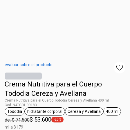
evaluar sobre el producto
Crema Nutritiva para el Cuerpo
Tododia Cereza y Avellana
Crema Nutritiva para el Cuerpo Tododia Cereza y Avellana 400 ml
Cod. NATCOL-99183 -
Tododia
hidratante corporal
Cereza y Avellana
400 ml
general.tag Tododia
general.tag hidratante corporal
general.tag Cereza y Ave
general.t
$ 53.600
de: $ 71.500
-25%
general.tag -25%
ml a $179