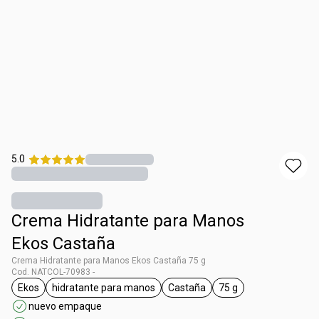
5.0
Crema Hidratante para Manos
Ekos Castaña
Crema Hidratante para Manos Ekos Castaña 75 g
Cod. NATCOL-70983 -
Ekos
hidratante para manos
Castaña
75 g
general.tag Ekos
general.tag hidratante para manos
general.tag Castaña
general.tag 75 g
nuevo empaque