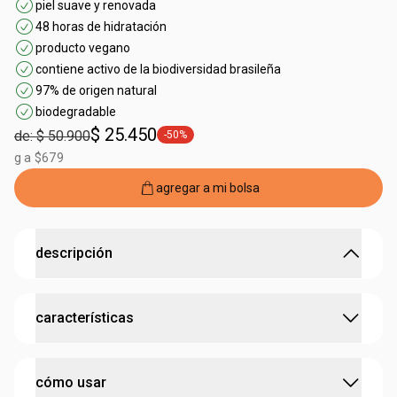
piel suave y renovada
48 horas de hidratación
producto vegano
contiene activo de la biodiversidad brasileña
97% de origen natural
biodegradable
$ 25.450
de: $ 50.900
-50%
general.tag -50%
g a $679
agregar a mi bolsa
descripción
48 horas de hidratación para las manos y uñas con el
características
poder antirresequedad de la castaña.
•
crema de manos hecha con
aceite bruto de castaña
,
rico en omegas 6 y 9
:
contiene bioactivo
castaña
•
promueve nutrición intensa
cómo usar