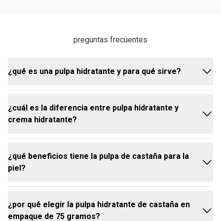
preguntas frecuentes
¿qué es una pulpa hidratante y para qué sirve?
¿cuál es la diferencia entre pulpa hidratante y
la pulpa hidratante es una crema de textura rica y
crema hidratante?
concentrada que nutre en profundidad. la pulpa
hidratante para manos Castaña de Natura hidrata,
suaviza, combate la resequedad, cuida cutículas y
¿qué beneficios tiene la pulpa de castaña para la
fortalece uñas, mejorando visiblemente la apariencia
la pulpa hidratante es más concentrada y nutritiva,
piel?
de las manos.
con textura densa que hidrata en profundidad y es
ideal para pieles secas.
la crema hidratante es más ligera y de rápida
¿por qué elegir la pulpa hidratante de castaña en
absorción, adecuada para hidratar a diario sin
la pulpa hidratante para manos de castaña es
empaque de 75 gramos?
sensación pesada.
reconocida por su alto poder nutritivo y su capacidad