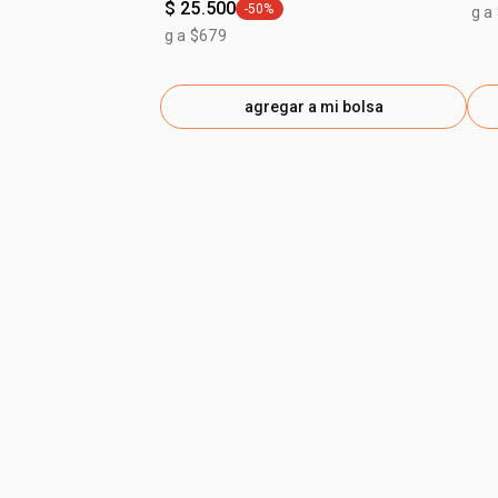
$ 25.500
-50%
g a
general.tag -50%
g a $679
agregar a mi bolsa