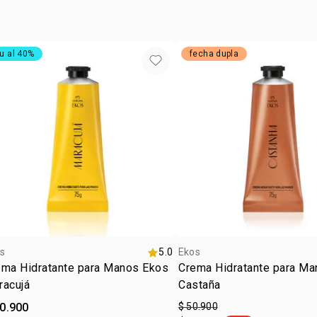
u al 40%
fecha dupla
s
5.0
Ekos
ema Hidratante para Manos Ekos
Crema Hidratante para M
racujá
Castaña
50.900
$ 50.900