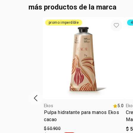
más productos de la marca
promo imperdible
4
ítem anterior
Ekos
5.0
Eko
Pulpa hidratante para manos Ekos
Cr
cacao
Ma
$ 50.900
$ 