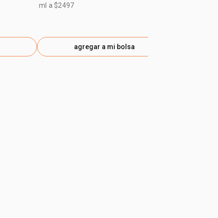
$ 49.400
-50
ml a $2497
gen
a
agregar a mi bolsa
ag