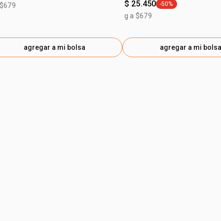
$ 25.450
-50%
 $679
general.tag -50%
g a $679
agregar a mi bolsa
agregar a mi bols