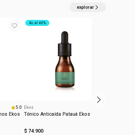
explorar
4u al 40%
exclusivo on
próximo item
5.0
Ekos
4.8
Ekos
anos Ekos
Tónico Anticaída Patauá Ekos 30ml
Kit Ekos ma
$ 74.900
$ 98.800