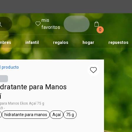
mis
entrar
favoritos
0
mbres
infantil
regalos
hogar
repuestos
tododia
una
humor
l producto
dratante para Manos
í
 para Manos Ekos Açaí 75 g
9 -
hidratante para manos
Açaí
75 g
 Ekos
eral.tag unisex
general.tag hidratante para manos
general.tag Açaí
general.tag 75 g