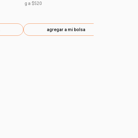
$ 63.700
-30
g a $520
gen
a
agregar a mi bolsa
ag