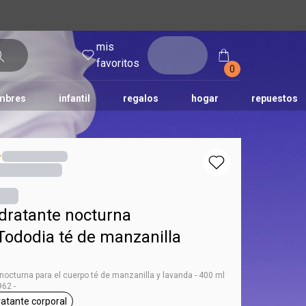
mis
entrar
favoritos
0
mbres
infantil
regalos
hogar
repuestos
tododia
una
humor
dratante nocturna
Tododia té de manzanilla
a
nocturna para el cuerpo té de manzanilla y lavanda - 400 ml
62 -
ratante corporal