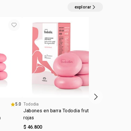
pción
explorar
exclusivo on
próximo item
5.0
Tododia
5.0
Tododia
Jabones en barra Tododia frutas
Kit Tododía
a
rojas
$ 46.800
$ 91.000