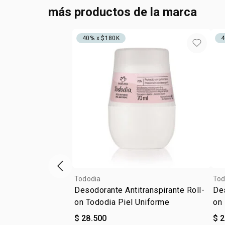
más productos de la marca
40% x $180K
4
ítem anterior
Tododia
Tod
Desodorante Antitranspirante Roll-
Des
on Tododia Piel Uniforme
on
$ 28.500
$ 