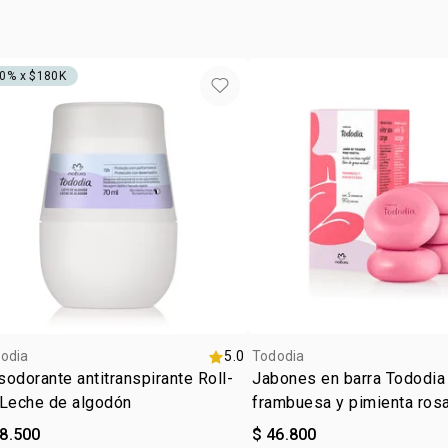
en su descri
0% x $180K
odia
5.0
Tododia
odorante antitranspirante Roll-
Jabones en barra Tododia
 Leche de algodón
frambuesa y pimienta ros
28.500
$ 46.800