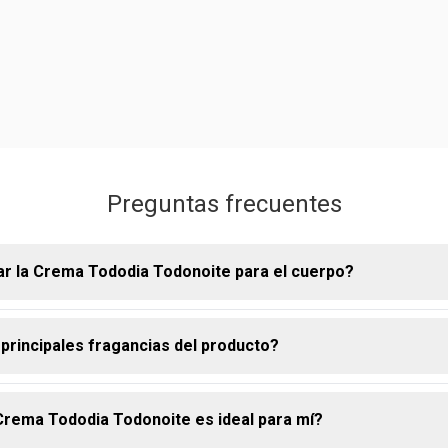
Preguntas frecuentes
r la Crema Tododia Todonoite para el cuerpo?
 principales fragancias del producto?
samente sobre la piel limpia, masajeándo hasta su completa abs
e en las áreas más secas.
Crema Tododia Todonoite es ideal para mí?
 Todonoite posee notas suaves que proporcionan una experienci