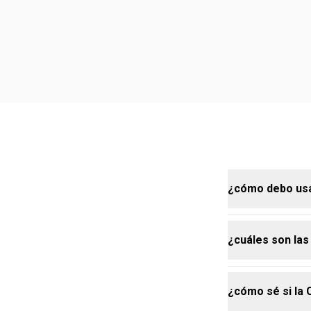
¿cómo debo usa
¿cuáles son las
aplicá genero
especialment
¿cómo sé si la 
Crema Tododia