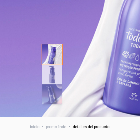
inicio
•
promo finde
•
detalles del producto