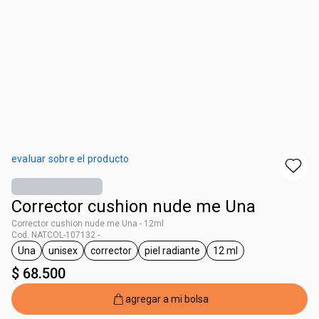
evaluar sobre el producto
Corrector cushion nude me Una
Corrector cushion nude me Una - 12ml
Cod. NATCOL-107132 -
Una
unisex
corrector
piel radiante
12 ml
general.tag Una
general.tag unisex
general.tag corrector
general.tag piel radiante
general.tag 12 ml
$ 68.500
agregar a mi bolsa