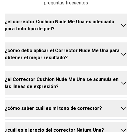
preguntas frecuentes
¿el corrector Cushion Nude Me Una es adecuado
para todo tipo de piel?
¿cómo debo aplicar el Corrector Nude Me Una para
sí, el corrector fue formulado para adaptarse a todo
obtener el mejor resultado?
tipo de piel, proporcionando una cobertura natural y
cómoda.
¿el Corrector Cushion Nude Me Una se acumula en
sa el aplicador cushion para depositar el producto
las líneas de expresión?
en las zonas deseadas y difumina con la yema de
los dedos, una esponja o una brocha, para un
acabado suave y uniforme.
¿cómo saber cuál es mi tono de corrector?
no, su fórmula ligera y fluida fue desarrollada para
ofrecer un acabado natural sin marcar ni acumularse
en las líneas finas.
¿cuál es el precio del corrector Natura Una?