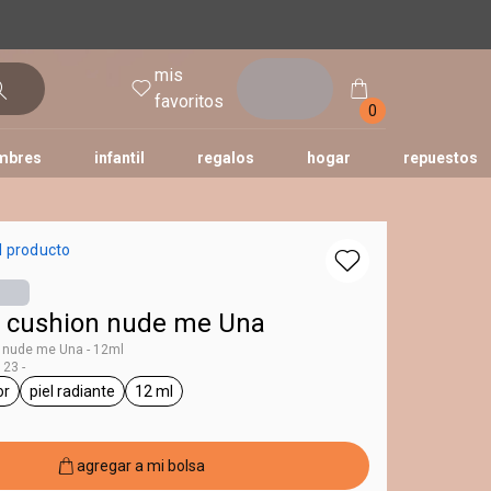
mis
entrar
favoritos
0
mbres
infantil
regalos
hogar
repuestos
tododia
una
humor
l producto
r cushion nude me Una
n nude me Una - 12ml
23 -
or
piel radiante
12 ml
Una
eral.tag corrector
general.tag piel radiante
general.tag 12 ml
agregar a mi bolsa