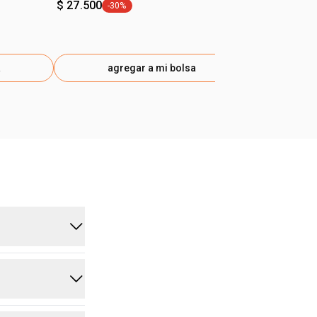
$ 27.500
-30%
general.tag -30%
a
agregar a mi bolsa
ag
rcionando una