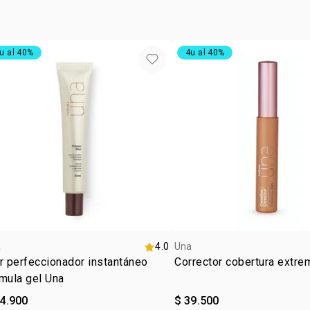
funcionamien
DIMETHICO
corrector h
MAGNESIUM
STEARALKON
u al 40%
4u al 40%
THEOBROMA
CARBONATE
DIMYRISTA
CITRATE, 
GLUTAMATE,
PENTAERYT
HYDROXYHY
THEOBROMA
LEAF EXTR
CONTENERCI 
a
4.0
Una
r perfeccionador instantáneo
Corrector cobertura extre
mula gel Una
84.900
$ 39.500