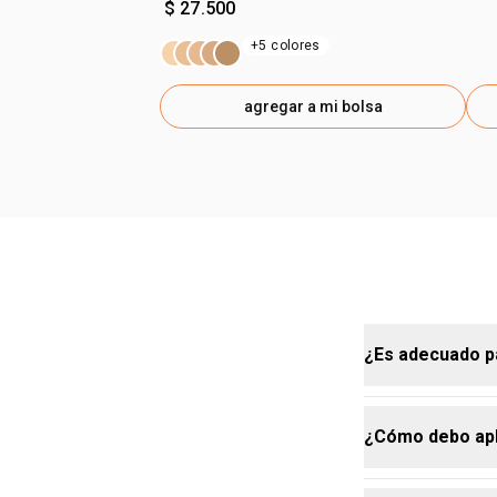
$ 27.500
+5 colores
agregar a mi bolsa
¿Es adecuado pa
¿Cómo debo apli
Sí, el correc
cobertura natu