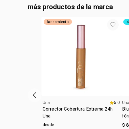
más productos de la marca
lanzamiento
4
ítem anterior
Una
5.0
Un
Corrector Cobertura Extrema 24h
Blu
Una
fór
desde
$ 