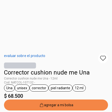
evaluar sobre el producto
Corrector cushion nude me Una
Corrector cushion nude me Una - 12ml
Cod. NATCOL-107132 -
Una
unisex
corrector
piel radiante
12 ml
general.tag Una
general.tag unisex
general.tag corrector
general.tag piel radiante
general.tag 12 ml
$ 68.500
agregar a mi bolsa