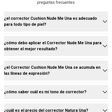
preguntas frecuentes
¿el corrector Cushion Nude Me Una es adecuado
para todo tipo de piel?
¿cómo debo aplicar el Corrector Nude Me Una para
sí, el corrector fue formulado para adaptarse a todo
obtener el mejor resultado?
tipo de piel, proporcionando una cobertura natural y
cómoda.
¿el Corrector Cushion Nude Me Una se acumula en
sa el aplicador cushion para depositar el producto
las líneas de expresión?
en las zonas deseadas y difumina con la yema de
los dedos, una esponja o una brocha, para un
acabado suave y uniforme.
¿cómo saber cuál es mi tono de corrector?
no, su fórmula ligera y fluida fue desarrollada para
ofrecer un acabado natural sin marcar ni acumularse
en las líneas finas.
¿cuál es el precio del corrector Natura Una?