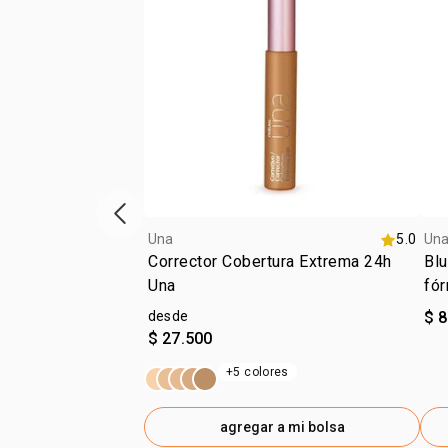
ítem anterior
Una
5.0
Un
Corrector Cobertura Extrema 24h
Blu
Una
fór
desde
$ 
$ 27.500
+5 colores
agregar a mi bolsa