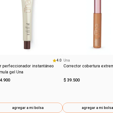
GLUTAMATE,
PENTAERYT
HYDROXYHY
THEOBROMA
LEAF EXTR
CONTENERCI 
a
4.0
Una
r perfeccionador instantáneo
Corrector cobertura extre
mula gel Una
84.900
$ 39.500
agregar a mi bolsa
agregar a mi bols