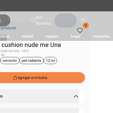
mis
entrar
favoritos
0
l producto
mbres
infantil
regalos
hogar
repuestos
r cushion nude me Una
n nude me Una - 12ml
28 -
tododia
una
humor
corrector
piel radiante
12 ml
Una
ral.tag unisex
general.tag corrector
general.tag piel radiante
general.tag 12 ml
agregar a mi bolsa
ón
l agua y al sudor. Con tecnología antifatiga y