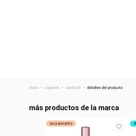
inicio
•
cupones
•
carrito20
•
detalles del producto
más productos de la marca
lanzamiento
4