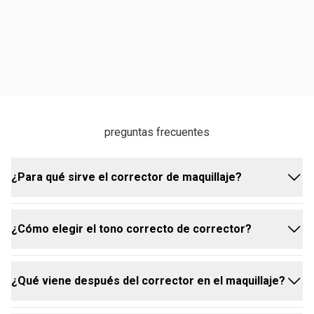
preguntas frecuentes
¿Para qué sirve el corrector de maquillaje?
¿Cómo elegir el tono correcto de corrector?
El corrector es ideal para corregir y aclarar
diferencias de tonos oscurecidos en la piel, como
ojeras, marcas de granitos, cicatrices, vasitos
¿Qué viene después del corrector en el maquillaje?
azulados y rosáceas. También se puede usar para
Antes de elegir el tono del corrector, es importante
neutralizar tonos, camuflar manchas, iluminar
conocer tu tono de piel y las características