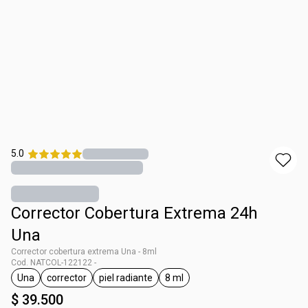
5.0
Corrector Cobertura Extrema 24h
Una
Corrector cobertura extrema Una - 8ml
Cod. NATCOL-122122 -
Una
corrector
piel radiante
8 ml
general.tag Una
general.tag corrector
general.tag piel radiante
general.tag 8 ml
$ 39.500