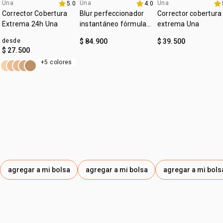
:
Una
Una
Una
subtono
neutro
5.0
4.0
lanzamiento
4u al 40%
4u al 40%
Corrector Cobertura
Blur perfeccionador
Corrector cobertura
:
zona de aplicación
rostro
Extrema 24h Una
instantáneo fórmula
extrema Una
gel Una
desde
$ 84.900
$ 39.500
$ 27.500
+5 colores
agregar a mi bolsa
agregar a mi bolsa
agregar a mi bols