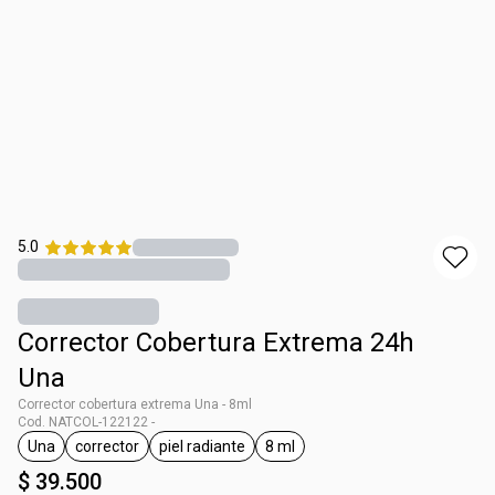
5.0
Corrector Cobertura Extrema 24h
Una
Corrector cobertura extrema Una - 8ml
Cod. NATCOL-122122 -
Una
corrector
piel radiante
8 ml
general.tag Una
general.tag corrector
general.tag piel radiante
general.tag 8 ml
$ 39.500