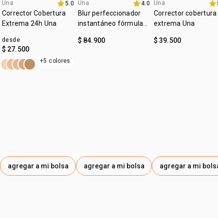
:
Una
Una
Una
subtono
neutro
5.0
4.0
lanzamiento
4u al 40%
4u al 40%
Corrector Cobertura
Blur perfeccionador
Corrector cobertura
:
zona de aplicación
rostro
Extrema 24h Una
instantáneo fórmula
extrema Una
gel Una
desde
$ 84.900
$ 39.500
$ 27.500
+5 colores
agregar a mi bolsa
agregar a mi bolsa
agregar a mi bols