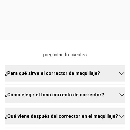
preguntas frecuentes
¿Para qué sirve el corrector de maquillaje?
¿Cómo elegir el tono correcto de corrector?
El corrector es ideal para corregir y aclarar
diferencias de tonos oscurecidos en la piel, como
ojeras, marcas de granitos, cicatrices, vasitos
¿Qué viene después del corrector en el maquillaje?
azulados y rosáceas. También se puede usar para
Antes de elegir el tono del corrector, es importante
neutralizar tonos, camuflar manchas, iluminar
conocer tu tono de piel y las características