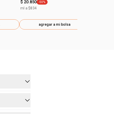
$ 20.850
-50%
general.tag -50%
ml a $834
a
agregar a mi bolsa
ag
es tipos de