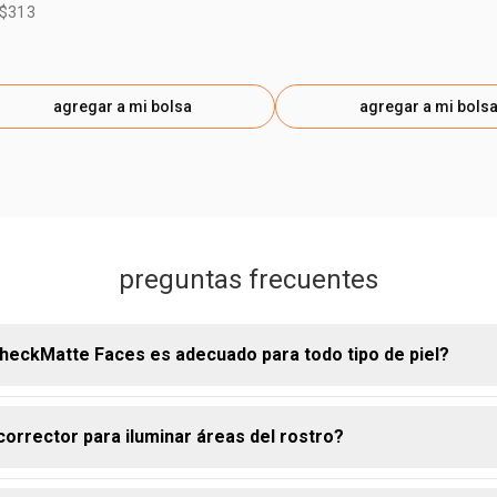
 $313
agregar a mi bolsa
agregar a mi bols
preguntas frecuentes
heckMatte Faces es adecuado para todo tipo de piel?
corrector para iluminar áreas del rostro?
tor CheckMatte Faces fue desarrollado para adaptarse a diferent
ndo el exceso de brillo y ofreciendo alta cobertura.