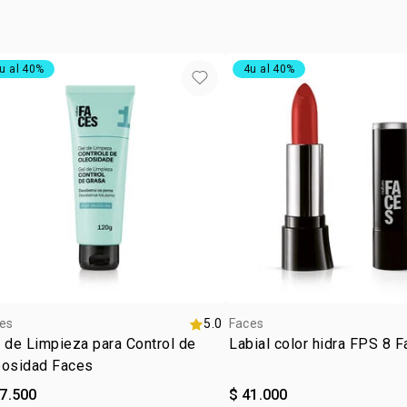
• envase com
u al 40%
4u al 40%
es
5.0
Faces
 de Limpieza para Control de
Labial color hidra FPS 8 
eosidad Faces
37.500
$ 41.000