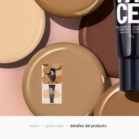
inicio
•
prima sale
•
detalles del producto