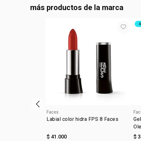
más productos de la marca
4
ítem anterior
Faces
Fac
Labial color hidra FPS 8 Faces
Gel
Ol
$ 41.000
$ 