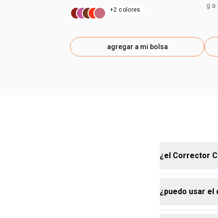
g a
+2 colores
agregar a mi bolsa
¿el Corrector C
¿puedo usar el 
sí, el Correc
piel, controla