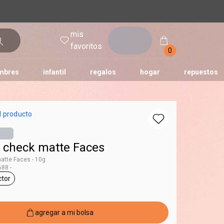
mis
entrar
favoritos
0
mbres
infantil
regalos
hogar
repuestos
tododia
una
humor
l producto
r check matte Faces
atte Faces - 10g
88 -
ctor
 Faces
eneral.tag corrector
agregar a mi bolsa