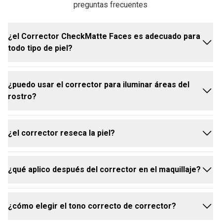
BUTIL HIDRÓXI-HIDROCINAMATO DE PENTAERITRITILA.
preguntas frecuentes
¿el Corrector CheckMatte Faces es adecuado para
todo tipo de piel?
¿puedo usar el corrector para iluminar áreas del
sí, el Corrector CheckMatte Faces fue desarrollado
rostro?
para adaptarse a diferentes tipos de piel,
controlando el exceso de brillo y ofreciendo alta
cobertura.
¿el corrector reseca la piel?
sí, elige un tono más claro para iluminar zonas como
debajo de los ojos, el centro de la frente y la nariz,
creando un efecto de luz natural en el rostro.
¿qué aplico después del corrector en el maquillaje?
no, la fórmula ligera y cómoda del Corrector
CheckMatte Faces garantiza alta cobertura sin
resecar la piel.
¿cómo elegir el tono correcto de corrector?
después del corrector, puedes aplicar polvo, rubor,