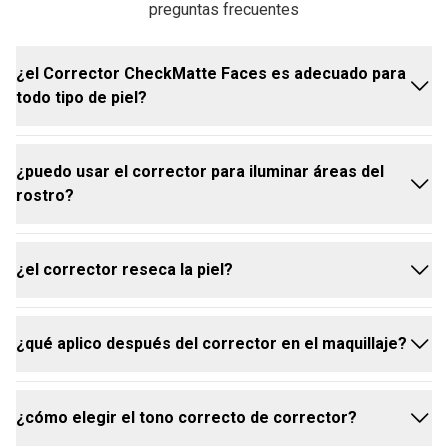
BUTIL HIDRÓXI-HIDROCINAMATO DE PENTAERITRITILA.
preguntas frecuentes
¿el Corrector CheckMatte Faces es adecuado para
todo tipo de piel?
¿puedo usar el corrector para iluminar áreas del
sí, el Corrector CheckMatte Faces fue desarrollado
rostro?
para adaptarse a diferentes tipos de piel,
controlando el exceso de brillo y ofreciendo alta
cobertura.
¿el corrector reseca la piel?
sí, elige un tono más claro para iluminar zonas como
debajo de los ojos, el centro de la frente y la nariz,
creando un efecto de luz natural en el rostro.
¿qué aplico después del corrector en el maquillaje?
no, la fórmula ligera y cómoda del Corrector
CheckMatte Faces garantiza alta cobertura sin
resecar la piel.
¿cómo elegir el tono correcto de corrector?
después del corrector, puedes aplicar polvo, rubor,