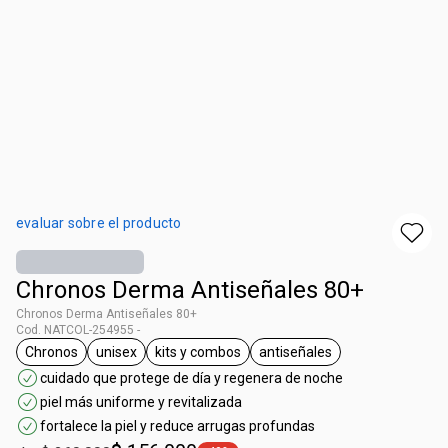
evaluar sobre el producto
Chronos Derma Antiseñales 80+
Chronos Derma Antiseñales 80+
Cod. NATCOL-254955 -
Chronos
unisex
kits y combos
antiseñales
general.tag Chronos
general.tag unisex
general.tag kits y combos
general.tag antiseñales
cuidado que protege de día y regenera de noche
piel más uniforme y revitalizada
fortalece la piel y reduce arrugas profundas