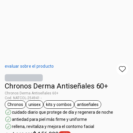
evaluar sobre el producto
Chronos Derma Antiseñales 60+
Chronos Derma Antiseñales 60+
Cod. NATCOL-254941 -
Chronos
unisex
kits y combos
antiseñales
general.tag Chronos
general.tag unisex
general.tag kits y combos
general.tag antiseñales
cuidado diario que protege de día y regenera de noche
antiedad para piel más firme y uniforme
rellena, revitaliza y mejora el contorno facial