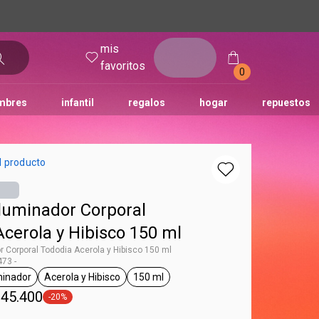
mis
entrar
favoritos
0
mbres
infantil
regalos
hogar
repuestos
tododia
una
humor
l producto
Iluminador Corporal
cerola y Hibisco 150 ml
r Corporal Tododia Acerola y Hibisco 150 ml
73 -
minador
Acerola y Hibisco
150 ml
g Tododia
general.tag iluminador
general.tag Acerola y Hibisco
general.tag 150 ml
 45.400
-20%
general.tag -20%