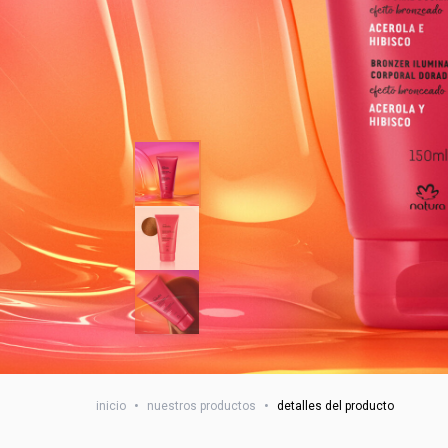
inicio
•
nuestros productos
•
detalles del producto