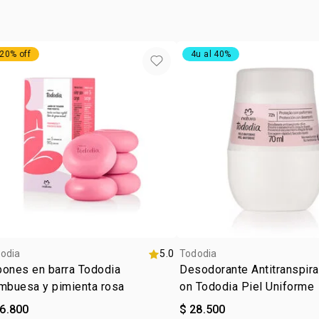
20% off
4u al 40%
odia
5.0
Tododia
bones en barra Tododia
Desodorante Antitranspira
mbuesa y pimienta rosa
on Tododia Piel Uniforme
46.800
$ 28.500