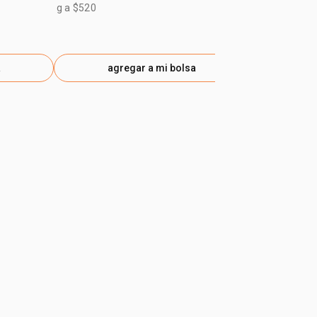
$ 63.700
-30
g a $520
gen
a
agregar a mi bolsa
ag