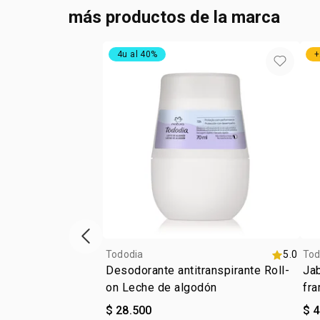
más productos de la marca
4u al 40%
+
ítem anterior
Tododia
5.0
Tod
Desodorante antitranspirante Roll-
Ja
on Leche de algodón
fra
$ 28.500
$ 