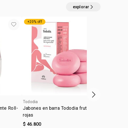
explorar
+20% off
exclusivo on
próximo item
Tododia
5.0
Tododia
nte Roll-
Jabones en barra Tododia frutas
Kit Tododía
rojas
$ 46.800
$ 91.000