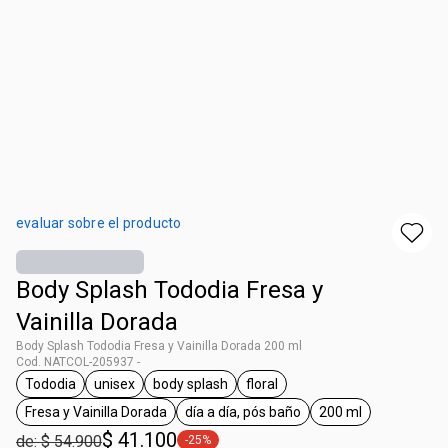
evaluar sobre el producto
Body Splash Tododia Fresa y
Vainilla Dorada
Body Splash Tododia Fresa y Vainilla Dorada 200 ml
Cod. NATCOL-205937 -
Tododia
unisex
body splash
floral
general.tag Tododia
general.tag unisex
general.tag body splash
general.tag floral
Fresa y Vainilla Dorada
día a día, pós baño
200 ml
general.tag Fresa y Vainilla Dorada
general.tag día a día, pós baño
general.tag 200 
$ 41.100
de: $ 54.900
-25%
general.tag -25%