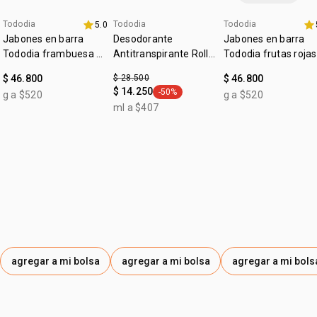
:
tipo de piel
todo tipo de piel
:
Tododia
Tododia
Tododia
subfamilia
5.0
adocicado
+20% off
fecha dupla
+20% off
Jabones en barra
Desodorante
Jabones en barra
:
textura
líquida
Tododia frambuesa y
Antitranspirante Roll-
Tododia frutas rojas
pimienta rosa
on Tododia Piel
:
zona de aplicación
cuerpo
$ 46.800
$ 28.500
$ 46.800
Uniforme
$ 14.250
-50%
g a $520
g a $520
general.tag -50%
ml a $407
agregar a mi bolsa
agregar a mi bolsa
agregar a mi bols