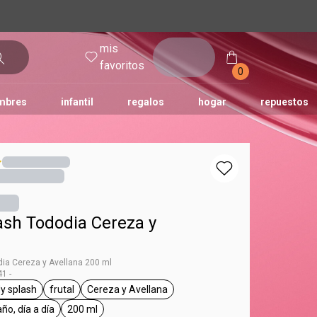
mis
entrar
favoritos
0
mbres
infantil
regalos
hogar
repuestos
tododia
una
humor
ash Tododia Cereza y
ia Cereza y Avellana 200 ml
1 -
y splash
frutal
Cereza y Avellana
g Tododia
general.tag body splash
general.tag frutal
general.tag Cereza y Avellana
ño, día a día
200 ml
eneral.tag después del baño, día a día
general.tag 200 ml