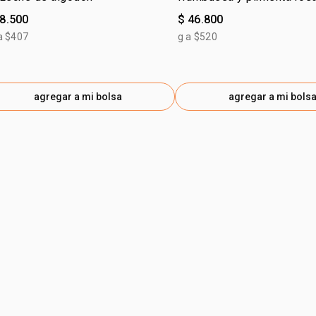
28.500
$ 46.800
a $407
g a $520
agregar a mi bolsa
agregar a mi bols