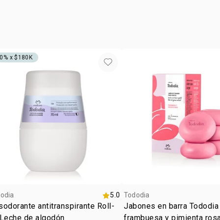
HEXYL CINN
COUMARIN /
CAPRYLATE 
CITRONELLO
BENZOATO 
0% x $180K
odia
5.0
Tododia
odorante antitranspirante Roll-
Jabones en barra Tododia
 Leche de algodón
frambuesa y pimienta ros