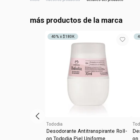
más productos de la marca
40% x $180K
4
ítem anterior
Tododia
Tod
Desodorante Antitranspirante Roll-
Des
on Tododia Piel Uniforme
on