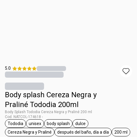
5.0
Body splash Cereza Negra y
Praliné Tododia 200ml
Body Splash Tododia Cereza Negra y Praliné 200 ml
Cod. NATCOL-174618 -
Tododia
unisex
body splash
dulce
general.tag Tododia
general.tag unisex
general.tag body splash
general.tag dulce
Cereza Negra y Praliné
después del baño, día a día
200 ml
general.tag Cereza Negra y Praliné
general.tag después del baño
general.