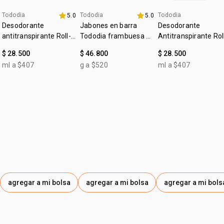
Tododia
Tododia
Tododia
5.0
5.0
4u al 40%
+20% off
4u al 40%
Desodorante
Jabones en barra
Desodorante
antitranspirante Roll-
Tododia frambuesa y
Antitranspirante Rol
on Leche de algodón
pimienta rosa
on Tododia Piel
$ 28.500
$ 46.800
$ 28.500
Uniforme
ml a $407
g a $520
ml a $407
agregar a mi bolsa
agregar a mi bolsa
agregar a mi bols