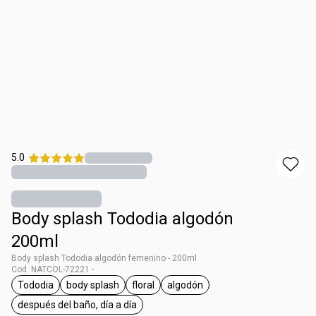
5.0
Body splash Tododia algodón
200ml
Body splash Tododia algodón femenino - 200ml
Cod. NATCOL-72221 -
Tododia
body splash
floral
algodón
general.tag Tododia
general.tag body splash
general.tag floral
general.tag algodón
después del baño, día a día
general.tag después del baño, día a día