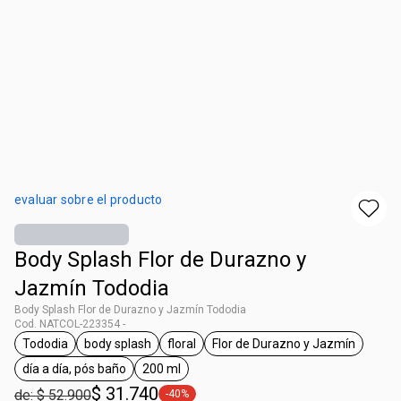
evaluar sobre el producto
Body Splash Flor de Durazno y
Jazmín Tododia
Body Splash Flor de Durazno y Jazmín Tododia
Cod. NATCOL-223354 -
Tododia
body splash
floral
Flor de Durazno y Jazmín
general.tag Tododia
general.tag body splash
general.tag floral
general.tag Flor de 
día a día, pós baño
200 ml
general.tag día a día, pós baño
general.tag 200 ml
$ 31.740
de: $ 52.900
-40%
general.tag -40%