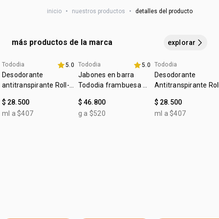
LINALOOL, POLYGLYCERYL-3 CAPRYLATE, CITRAL,
inicio
•
nuestros productos
•
detalles del producto
GERANIOL, DENATONIUM BENZOATE,
HYDROXYCITRONELLAL.
más productos de la marca
explorar
Tododia
Tododia
Tododia
5.0
5.0
4u al 40%
+20% off
4u al 40%
Desodorante
Jabones en barra
Desodorante
antitranspirante Roll-
Tododia frambuesa y
Antitranspirante Rol
on Leche de algodón
pimienta rosa
on Tododia Piel
$ 28.500
$ 46.800
$ 28.500
Uniforme
ml a $407
g a $520
ml a $407