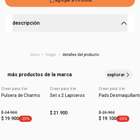
agregar a mi bolsa
descripción
•
medidas: largo: 10 cm. ancho: 10 cm. alto: 6 cm
•
hojas: 90 cm x 9 cm
•
material caja: papel starblanc 350 g
inicio
•
hogar
•
detalles del producto
•
material hojas: papel bond 75 g
•
contine 600 hojas
más productos de la marca
explorar
Creer para Ver
Creer para Ver
Creer para Ver
lanzamiento
exclusivo online
lanzamiento
Pulsera de Charms
Set x 2 Lapiceros
Pads Desmaquillant
$ 24.900
$ 21.900
$ 23.900
$ 19.900
$ 19.100
-20%
-20%
general.tag -20%
general.tag