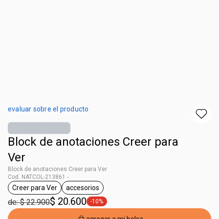
evaluar sobre el producto
Block de anotaciones Creer para
Ver
Block de anotaciones Creer para Ver
Cod. NATCOL-213861 -
Creer para Ver
accesorios
general.tag Creer para Ver
general.tag accesorios
$ 20.600
de: $ 22.900
-10%
general.tag -10%