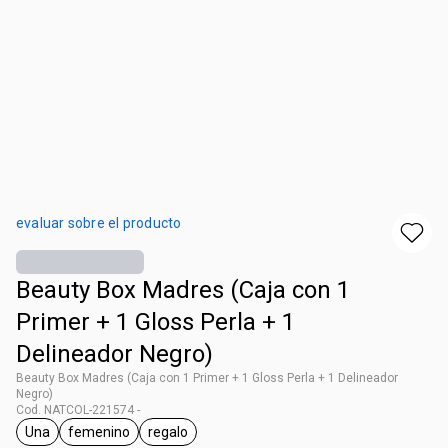
evaluar sobre el producto
Beauty Box Madres (Caja con 1
Primer + 1 Gloss Perla + 1
Delineador Negro)
Beauty Box Madres (Caja con 1 Primer + 1 Gloss Perla + 1 Delineador
Negro)
Cod. NATCOL-221574 -
Una
femenino
regalo
general.tag Una
general.tag femenino
general.tag regalo