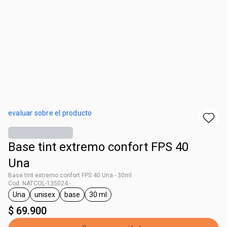
evaluar sobre el producto
Base tint extremo confort FPS 40
Una
Base tint extremo confort FPS 40 Una - 30ml
Cod. NATCOL-135024 -
Una
unisex
base
30 ml
general.tag Una
general.tag unisex
general.tag base
general.tag 30 ml
$ 69.900