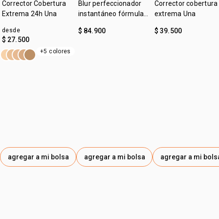
• protege la piel de los daños causados por la luz azul y el
Corrector Cobertura
Blur perfeccionador
Corrector cobertura
sol
Extrema 24h Una
instantáneo fórmula
extrema Una
• larga duración
gel Una
desde
$ 84.900
$ 39.500
$ 27.500
+5 colores
agregar a mi bolsa
agregar a mi bolsa
agregar a mi bols