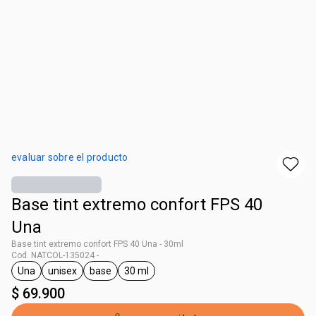
evaluar sobre el producto
Base tint extremo confort FPS 40
Una
Base tint extremo confort FPS 40 Una - 30ml
Cod. NATCOL-135024 -
Una
unisex
base
30 ml
general.tag Una
general.tag unisex
general.tag base
general.tag 30 ml
$ 69.900