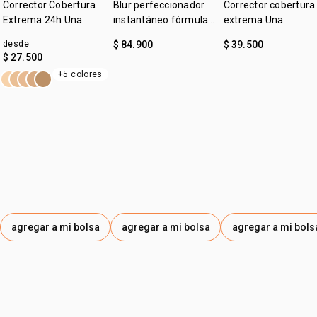
• protege la piel de los daños causados por la luz azul y el
Corrector Cobertura
Blur perfeccionador
Corrector cobertura
sol
Extrema 24h Una
instantáneo fórmula
extrema Una
• larga duración
gel Una
desde
$ 84.900
$ 39.500
$ 27.500
+5 colores
agregar a mi bolsa
agregar a mi bolsa
agregar a mi bols