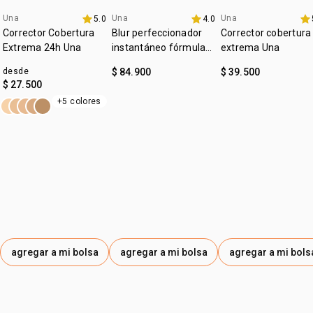
:
Una
Una
Una
tipo de piel
5.0
todo tipo de piel
4.0
lanzamiento
4u al 40%
4u al 40%
Corrector Cobertura
Blur perfeccionador
Corrector cobertura
:
textura
cremosa
Extrema 24h Una
instantáneo fórmula
extrema Una
gel Una
:
tono
medio
desde
$ 84.900
$ 39.500
$ 27.500
:
subtono
frío
+5 colores
:
zona de aplicación
rostro
agregar a mi bolsa
agregar a mi bolsa
agregar a mi bols