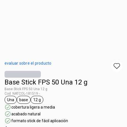
evaluar sobre el producto
Base Stick FPS 50 Una 12 g
Base Stick FPS 50 Una 12 g
Cod. NATCOL-181519 -
Una
base
12 g
general.tag Una
general.tag base
general.tag 12 g
cobertura ligera a media
acabado natural
formato stick de fácil aplicación