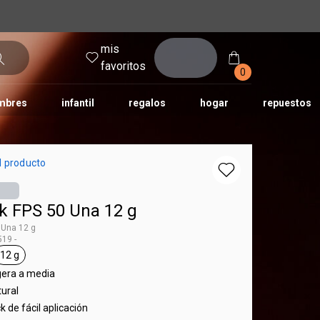
mis
entrar
favoritos
0
mbres
infantil
regalos
hogar
repuestos
tododia
una
humor
l producto
ck FPS 50 Una 12 g
 Una 12 g
19 -
12 g
Una
al.tag base
general.tag 12 g
gera a media
ural
k de fácil aplicación