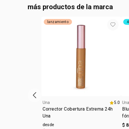
más productos de la marca
lanzamiento
4
ítem anterior
Una
5.0
Un
Corrector Cobertura Extrema 24h
Blu
Una
fór
desde
$ 