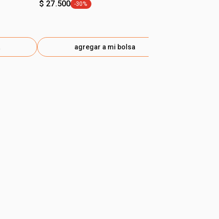
$ 27.500
-30%
general.tag -30%
a
agregar a mi bolsa
ag