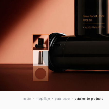
inicio
•
maquillaje
•
para rostro
•
detalles del producto