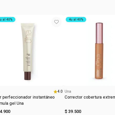
vegan
tipo de
textur
u al 40%
4u al 40%
:
tono
m
subton
zona d
a
4.0
Una
r perfeccionador instantáneo
Corrector cobertura extre
mula gel Una
84.900
$ 39.500