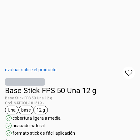
evaluar sobre el producto
Base Stick FPS 50 Una 12 g
Base Stick FPS 50 Una 12 g
Cod. NATCOL-181519 -
Una
base
12 g
general.tag Una
general.tag base
general.tag 12 g
cobertura ligera a media
acabado natural
formato stick de fácil aplicación