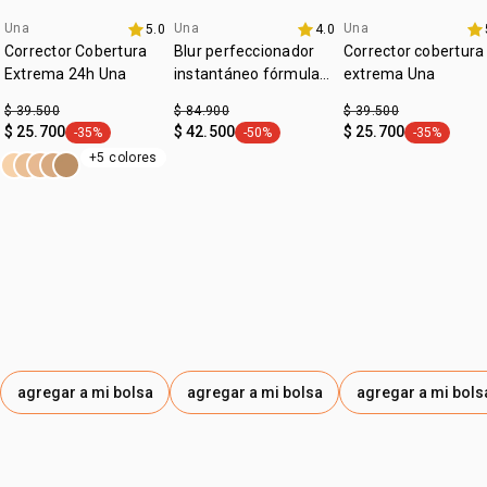
:
Una
Una
Una
tipo de piel
5.0
todo tipo de piel
4.0
lanzamiento
promo imperdible
promo imperdible
Corrector Cobertura
Blur perfeccionador
Corrector cobertura
:
textura
cremosa
Extrema 24h Una
instantáneo fórmula
extrema Una
gel Una
:
tono
medio
$ 39.500
$ 84.900
$ 39.500
$ 25.700
$ 42.500
$ 25.700
:
-35%
-50%
-35%
subtono
frío
general.tag -35%
general.tag -50%
general.tag
+5 colores
:
zona de aplicación
rostro
agregar a mi bolsa
agregar a mi bolsa
agregar a mi bols