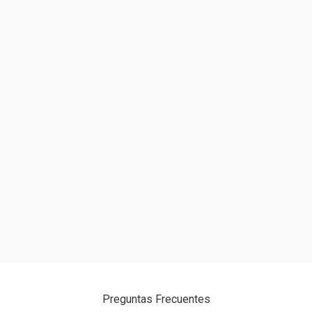
PENTAERYTHRITYL TETRA-DI-T-BUTYL
HYDROXYHYDROCINNAMATE. PODE CONTER / PUEDE
CONTENERCI 77891, CI 77492, CI 77499, CI 77491.
Preguntas Frecuentes