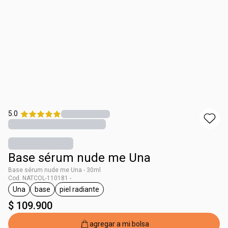
5.0
Base sérum nude me Una
Base sérum nude me Una - 30ml
Cod. NATCOL-110181 -
Una
base
piel radiante
general.tag Una
general.tag base
general.tag piel radiante
$ 109.900
agregar a mi bolsa