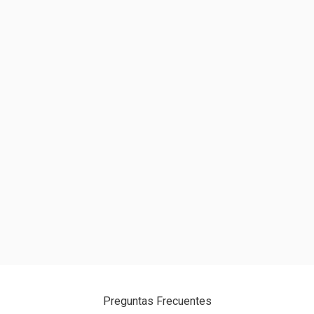
PENTAERYTHRITYL TETRA-DI-T-BUTYL
HYDROXYHYDROCINNAMATE. PODE CONTER / PUEDE
CONTENERCI 77891, CI 77492, CI 77499, CI 77491.
Preguntas Frecuentes