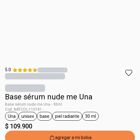
5.0
Base sérum nude me Una
Base sérum nude me Una - 30ml
Cod. NATCOL-110181 -
Una
unisex
base
piel radiante
30 ml
general.tag Una
general.tag unisex
general.tag base
general.tag piel radiante
general.tag 30 ml
$ 109.900
agregar a mi bolsa