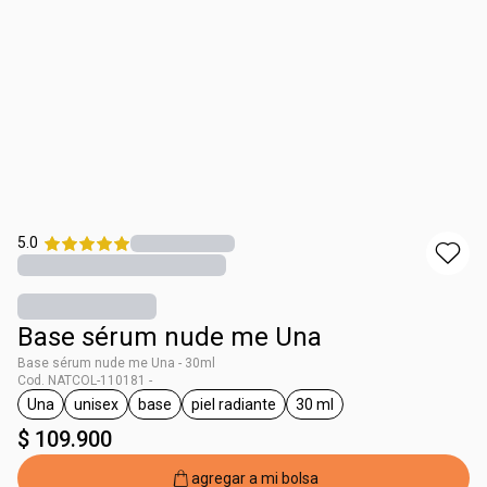
5.0
Base sérum nude me Una
Base sérum nude me Una - 30ml
Cod. NATCOL-110181 -
Una
unisex
base
piel radiante
30 ml
general.tag Una
general.tag unisex
general.tag base
general.tag piel radiante
general.tag 30 ml
$ 109.900
agregar a mi bolsa