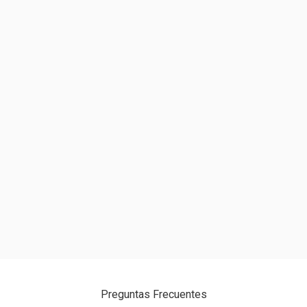
PENTAERYTHRITYL TETRA-DI-T-BUTYL
HYDROXYHYDROCINNAMATE. PODE CONTER / PUEDE
CONTENERCI 77891, CI 77492, CI 77499, CI 77491.
Preguntas Frecuentes