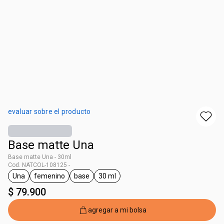
evaluar sobre el producto
Base matte Una
Base matte Una - 30ml
Cod. NATCOL-108125 -
Una
femenino
base
30 ml
general.tag Una
general.tag femenino
general.tag base
general.tag 30 ml
$ 79.900
agregar a mi bolsa